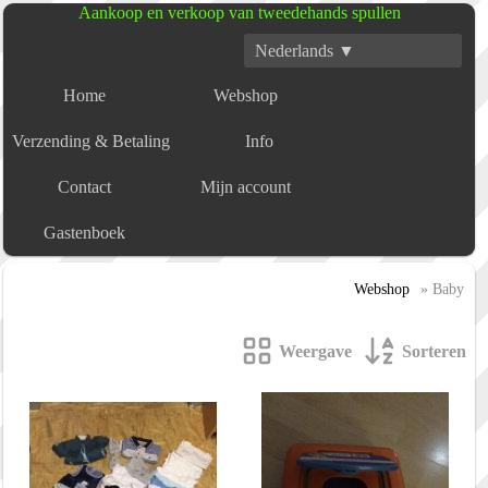
Aankoop en verkoop van tweedehands spullen
Nederlands ▼
Home
Webshop
Verzending & Betaling
Info
Contact
Mijn account
Gastenboek
Webshop
» Baby
Weergave
Sorteren