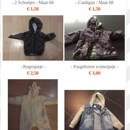
- 2 Schortjes - Maat 68
- Cardigan / Maat 68
€ 1,50
€ 1,50
- Regenjasje -
- Pasgeboren winterjasje -
€ 2,50
€ 3,00