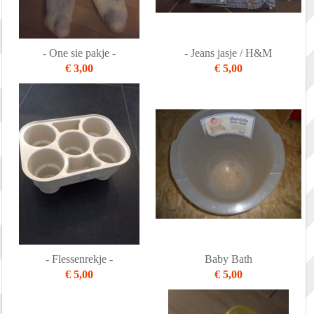
- One sie pakje -
- Jeans jasje / H&M
€ 3,00
€ 5,00
- Flessenrekje -
Baby Bath
€ 5,00
€ 5,00