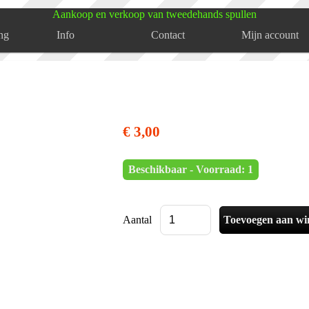
Aankoop en verkoop van tweedehands spullen
ng
Info
Contact
Mijn account
€ 3,00
Beschikbaar - Voorraad: 1
Aantal