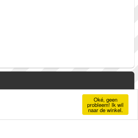
Oké, geen
probleem! Ik wil
naar de winkel.