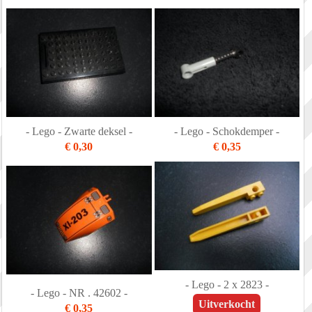
- Lego - Zwarte deksel -
- Lego - Schokdemper -
€ 0,30
€ 0,35
- Lego - 2 x 2823 -
- Lego - NR . 42602 -
Uitverkocht
€ 0,35