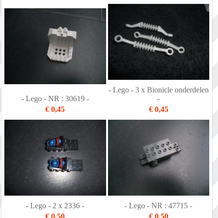
- Lego - 3 x Bionicle onderdelen
- Lego - NR : 30619 -
-
€ 0,45
€ 0,45
- Lego - 2 x 2336 -
- Lego - NR : 47715 -
€ 0,50
€ 0,50