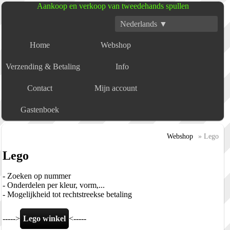
Aankoop en verkoop van tweedehands spullen
Nederlands ▼
Home
Webshop
Verzending & Betaling
Info
Contact
Mijn account
Gastenboek
Webshop
» Lego
Lego
- Zoeken op nummer
- Onderdelen per kleur, vorm,...
- Mogelijkheid tot rechtstreekse betaling
----->
Lego winkel
<-----