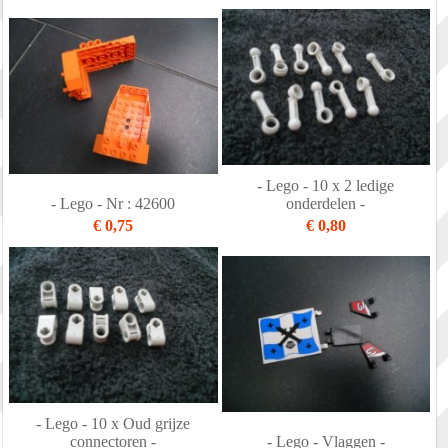
- Lego - 10 x 2 ledige
- Lego - Nr : 42600
onderdelen -
€ 0,75
€ 0,80
- Lego - 10 x Oud grijze
connectoren -
- Lego - Vlaggen -