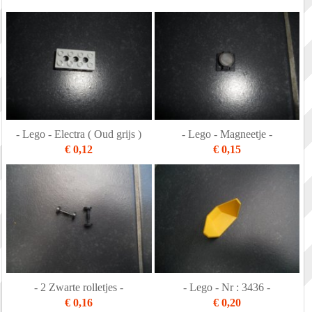
- Lego - Electra ( Oud grijs )
- Lego - Magneetje -
€ 0,12
€ 0,15
- 2 Zwarte rolletjes -
- Lego - Nr : 3436 -
€ 0,16
€ 0,20