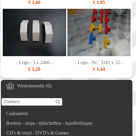
€ 1,00
€ 1,05
- Lego - 3 x 2466 -
- Lego - Nr : 3183 x 12 -
€ 1,20
€ 1,44
Winkelmandje (0)
Cadeaubon
Boeken - strips - tijdschriften - handleidingen
CD's & vinyl - DVD's & Games