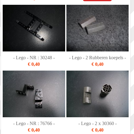
- Lego - NR : 30248 -
- Lego - 2 Rubberen koepels -
€ 0,40
€ 0,40
- Lego - NR : 76766 -
- Lego - 2 x 30360 -
€ 0,40
€ 0,40