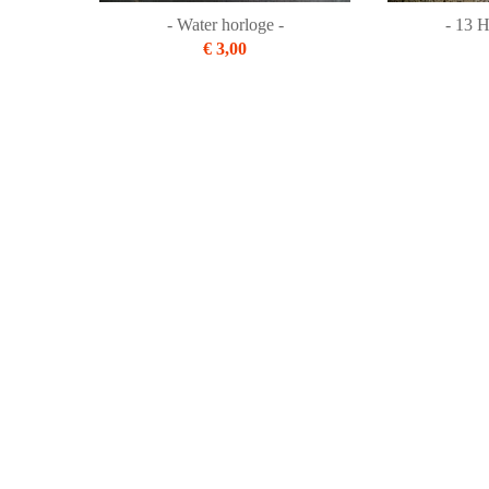
- Water horloge -
- 13 H
€ 3,00