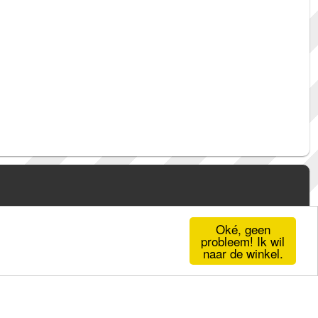
Oké, geen
probleem! Ik wil
naar de winkel.