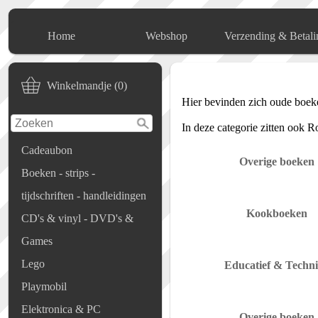
Home
Webshop
Verzending & Betali
Winkelmandje (0)
Hier bevinden zich oude boek
In deze categorie zitten ook 
Cadeaubon
Overige boeken
Boeken - strips -
tijdschriften - handleidingen
Kookboeken
CD's & vinyl - DVD's &
Games
Lego
Educatief & Techn
Playmobil
Elektronica & PC
Overige boeken