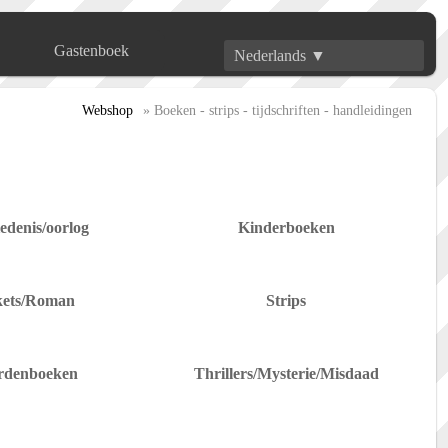
Gastenboek
Nederlands ▼
Webshop
» Boeken - strips - tijdschriften - handleidingen
edenis/oorlog
Kinderboeken
kets/Roman
Strips
rdenboeken
Thrillers/Mysterie/Misdaad