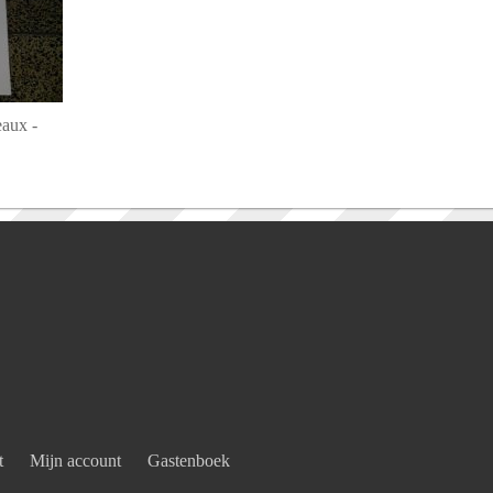
eaux -
t
Mijn account
Gastenboek