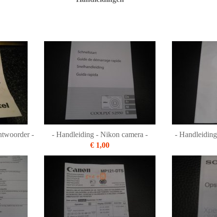
ntwoorder -
- Handleiding - Nikon camera -
- Handleiding
€ 1,00