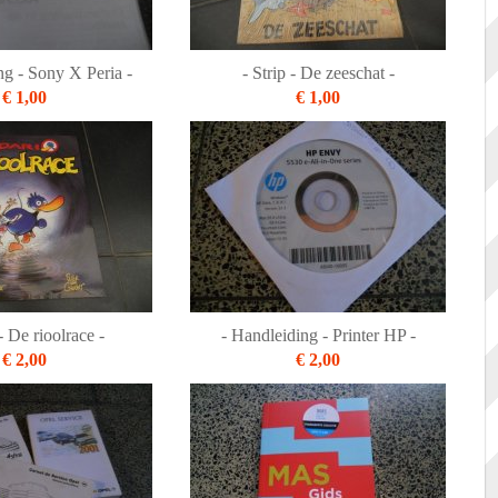
ng - Sony X Peria -
- Strip - De zeeschat -
€ 1,00
€ 1,00
- De rioolrace -
- Handleiding - Printer HP -
€ 2,00
€ 2,00