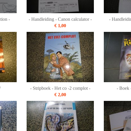
tion -
- Handleiding - Canon calculator -
- Handleidi
€ 1,00
/
- Stripboek - Het co -2 complot -
- Boek 
€ 2,00