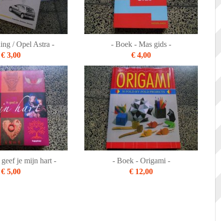
ing / Opel Astra -
- Boek - Mas gids -
€ 3,00
€ 4,00
 geef je mijn hart -
- Boek - Origami -
€ 5,00
€ 12,00