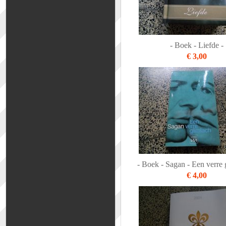
- Boek - Liefde -
€ 3,00
- Boek - Sagan - Een verre 
€ 4,00