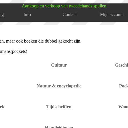
Aankoop en verkoop van tweedehands spullen
ng
Info
Contact
Mijn account
en, maar ook boeken die dubbel gekocht zijn.
Romans(pockets)
Cultuur
Geschi
Natuur & encyclopedie
Poc
iek
Tijdschriften
Woo
Handleidingen