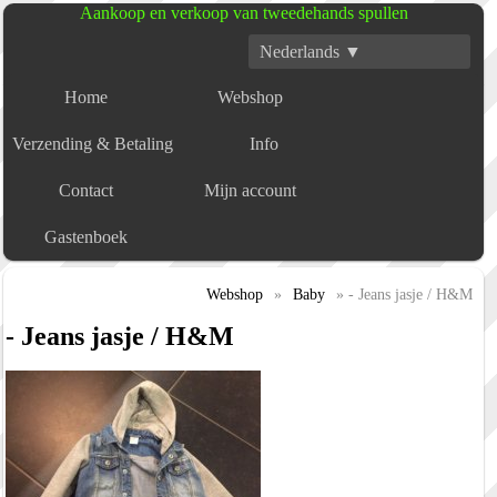
Aankoop en verkoop van tweedehands spullen
Nederlands ▼
Home
Webshop
Verzending & Betaling
Info
Contact
Mijn account
Gastenboek
Webshop
»
Baby
» - Jeans jasje / H&M
- Jeans jasje / H&M