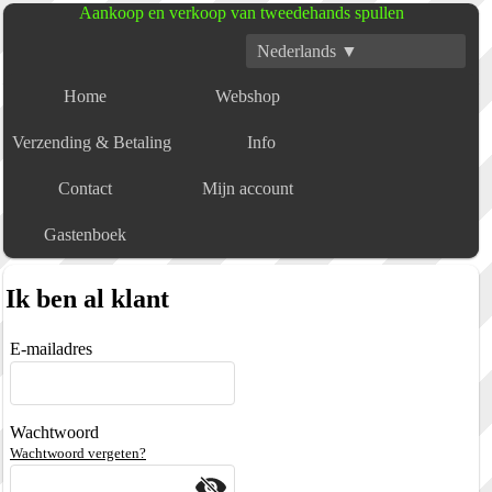
Aankoop en verkoop van tweedehands spullen
Nederlands ▼
Home
Webshop
Verzending & Betaling
Info
Contact
Mijn account
Gastenboek
Ik ben al klant
E-mailadres
Wachtwoord
Wachtwoord vergeten?