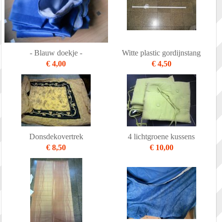
- Blauw doekje -
Witte plastic gordijnstang
€ 4,00
€ 4,50
Donsdekovertrek
4 lichtgroene kussens
€ 8,50
€ 10,00