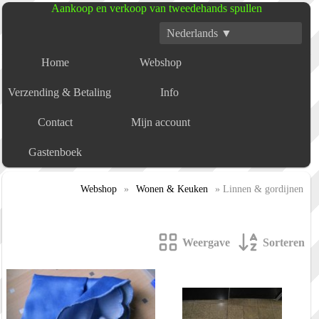
Aankoop en verkoop van tweedehands spullen
Nederlands ▼
Home
Webshop
Verzending & Betaling
Info
Contact
Mijn account
Gastenboek
Webshop
»
Wonen & Keuken
» Linnen & gordijnen
Weergave
Sorteren