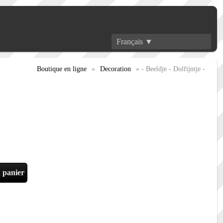
Français ▼
Boutique en ligne
»
Decoration
» - Beeldje - Dolfijntje -