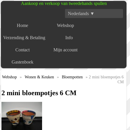
Aankoop en verkoop van tweedehands spullen
Nederlands ▼
Home
Webshop
Verzending & Betaling
Info
Contact
Mijn account
Gastenboek
Webshop
»
Wonen & Keuken
»
Bloempotten
» 2 mini bloempotjes 6
CM
2 mini bloempotjes 6 CM