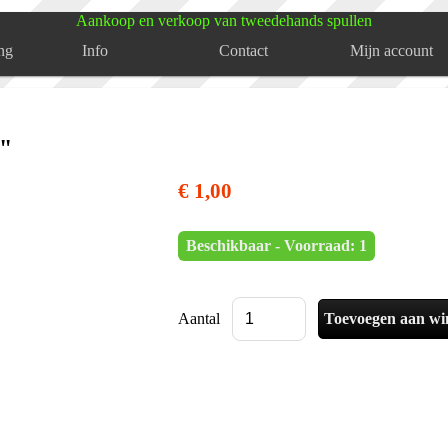
Aankoop en verkoop van tweedehands spullen
ng
Info
Contact
Mijn account
e"
€ 1,00
Beschikbaar - Voorraad: 1
Aantal