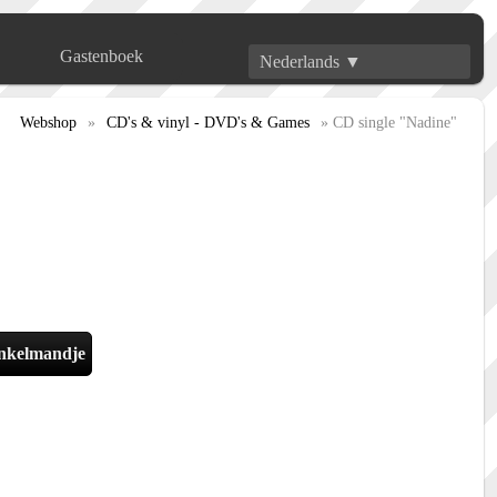
Gastenboek
Nederlands ▼
Webshop
»
CD's & vinyl - DVD's & Games
» CD single "Nadine"